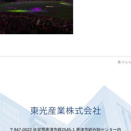
春うら
〒847-0022 佐賀県唐津市鏡2545-1
唐津市総合卸センター内