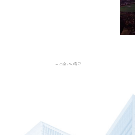
←
出会いの春♡