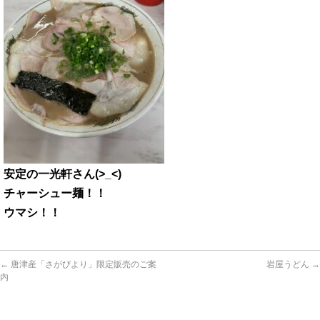
安定の一光軒さん(>_<)
チャーシュー麺！！
ウマシ！！
←
唐津産「さがびより」限定販売のご案
岩屋うどん
→
内