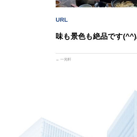
URL
味も景色も絶品です(^^)
←
一光軒